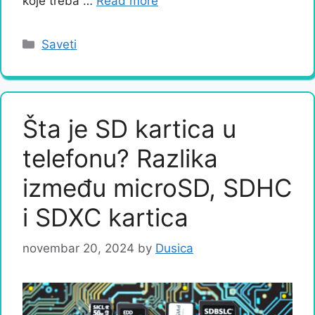
koje treba …
Read more
Categories
Saveti
Šta je SD kartica u
telefonu? Razlika
između microSD, SDHC
i SDXC kartica
novembar 20, 2024
by
Dusica