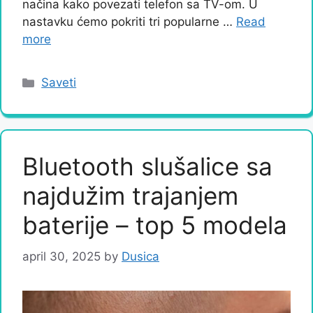
načina kako povezati telefon sa TV-om. U
nastavku ćemo pokriti tri popularne …
Read
more
Categories
Saveti
Bluetooth slušalice sa
najdužim trajanjem
baterije – top 5 modela
april 30, 2025
by
Dusica