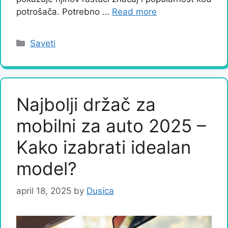
potrošača. Potrebno …
Read more
Categories
Saveti
Najbolji držač za
mobilni za auto 2025 –
Kako izabrati idealan
model?
april 18, 2025
by
Dusica