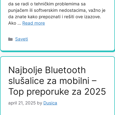
da se radi o tehničkim problemima sa
punjačem ili softverskim nedostacima, važno je
da znate kako prepoznati i rešiti ove izazove.
Ako …
Read more
Categories
Saveti
Najbolje Bluetooth
slušalice za mobilni –
Top preporuke za 2025
april 21, 2025
by
Dusica