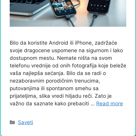
Bilo da koristite Android ili iPhone, zadržaće
svoje dragocene uspomene na sigurnom i lako
dostupnom mestu. Nemate ništa na svom
telefonu vrednije od onih fotografija koje beleže
vaša najlepša sećanja. Bilo da se radi o
nezaboravnim porodičnim trenucima,
putovanjima ili spontanom smehu sa
prijateljima, slika vredi hiljadu reči. Zato je
važno da saznate kako prebaciti …
Read more
Categories
Saveti