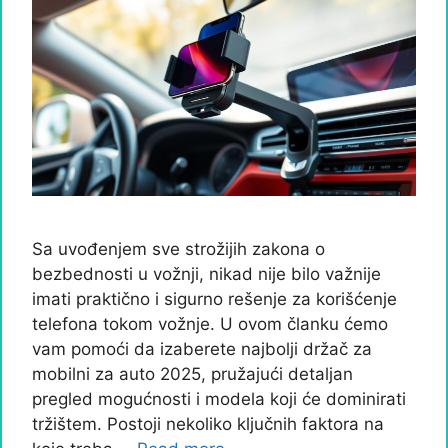
Sa uvođenjem sve strožijih zakona o
bezbednosti u vožnji, nikad nije bilo važnije
imati praktično i sigurno rešenje za korišćenje
telefona tokom vožnje. U ovom članku ćemo
vam pomoći da izaberete najbolji držač za
mobilni za auto 2025, pružajući detaljan
pregled mogućnosti i modela koji će dominirati
tržištem. Postoji nekoliko ključnih faktora na