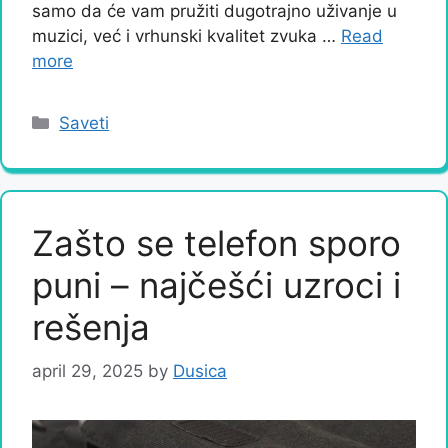
samo da će vam pružiti dugotrajno uživanje u
muzici, već i vrhunski kvalitet zvuka …
Read
more
Categories
Saveti
Zašto se telefon sporo
puni – najčešći uzroci i
rešenja
april 29, 2025
by
Dusica