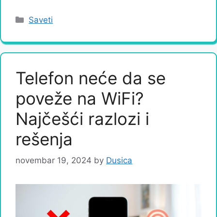
Categories
Saveti
Telefon neće da se
poveže na WiFi?
Najčešći razlozi i
rešenja
novembar 19, 2024
by
Dusica