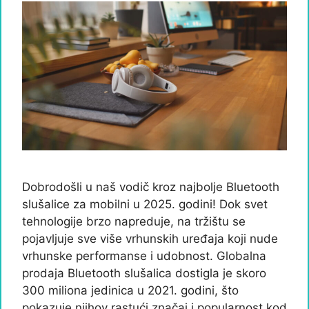
Dobrodošli u naš vodič kroz najbolje Bluetooth
slušalice za mobilni u 2025. godini! Dok svet
tehnologije brzo napreduje, na tržištu se
pojavljuje sve više vrhunskih uređaja koji nude
vrhunske performanse i udobnost. Globalna
prodaja Bluetooth slušalica dostigla je skoro
300 miliona jedinica u 2021. godini, što
pokazuje njihov rastući značaj i popularnost kod