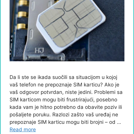
Da li ste se ikada suočili sa situacijom u kojoj
vaš telefon ne prepoznaje SIM karticu? Ako je
vaš odgovor potvrdan, niste jedini. Problemi sa
SIM karticom mogu biti frustrirajući, posebno
kada vam je hitno potrebno da obavite poziv ili
pošaljete poruku. Razlozi zašto vaš uređaj ne
prepoznaje SIM karticu mogu biti brojni – od …
Read more