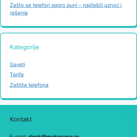
Zašto se telefon sporo puni – najčešći uzroci i
rešenja
Kategorije
Saveti
Tarife
Zaštita telefona
Kontakt
E-mail:
desk@makecase.rs