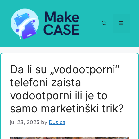
Skip
to
content
Menu
Da li su „vodootporni“
telefoni zaista
vodootporni ili je to
samo marketinški trik?
jul 23, 2025
by
Dusica