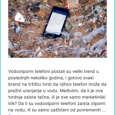
Vodootporni telefoni postali su veliki trend u
poslednjih nekoliko godina, i gotovo svaki
brend na tržištu tvrdi da njihov telefon može da
preživi uranjanje u vodu. Međutim, da li je ova
tvrdnja zaista tačna, ili je sve samo marketinški
trik? Da li su vodootporni telefoni zaista otporni
na vodu, ili su samo zaštićeni od povremenih …