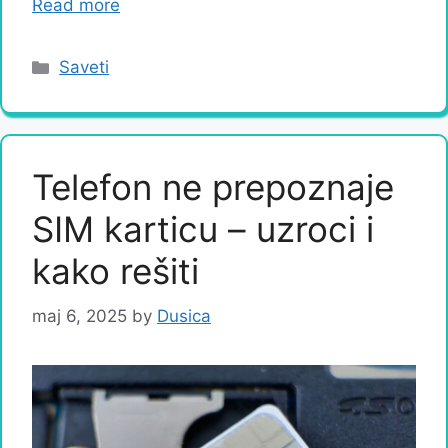
Read more
Categories
Saveti
Telefon ne prepoznaje
SIM karticu – uzroci i
kako rešiti
maj 6, 2025
by
Dusica