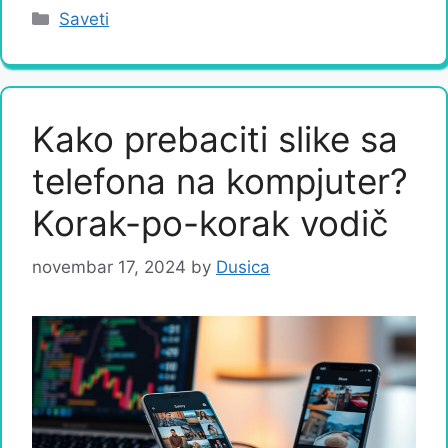
Categories
Saveti
Kako prebaciti slike sa
telefona na kompjuter?
Korak-po-korak vodič
novembar 17, 2024
by
Dusica