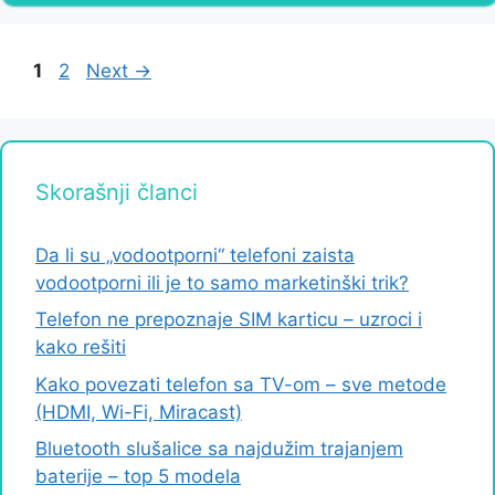
Page
Page
1
2
Next
→
Skorašnji članci
Da li su „vodootporni“ telefoni zaista
vodootporni ili je to samo marketinški trik?
Telefon ne prepoznaje SIM karticu – uzroci i
kako rešiti
Kako povezati telefon sa TV-om – sve metode
(HDMI, Wi-Fi, Miracast)
Bluetooth slušalice sa najdužim trajanjem
baterije – top 5 modela