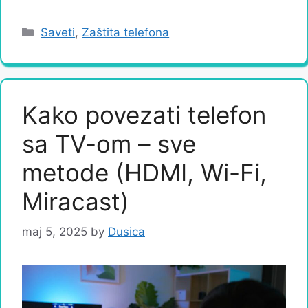
Categories
Saveti
,
Zaštita telefona
Kako povezati telefon
sa TV-om – sve
metode (HDMI, Wi-Fi,
Miracast)
maj 5, 2025
by
Dusica