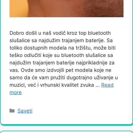
Dobro došli u naš vodič kroz top bluetooth
slušalice sa najdužim trajanjem baterije. Sa
toliko dostupnih modela na tržištu, može biti
teško odlučiti koje su bluetooth slušalice sa
najdužim trajanjem baterije najprikladnije za
vas. Ovde smo izdvojili pet modela koje ne
samo da će vam pružiti dugotrajno uživanje u
muzici, već i vrhunski kvalitet zvuka …
Read
more
Categories
Saveti