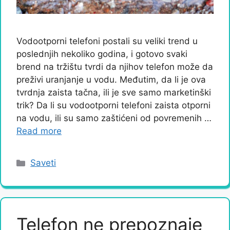
Vodootporni telefoni postali su veliki trend u
poslednjih nekoliko godina, i gotovo svaki
brend na tržištu tvrdi da njihov telefon može da
preživi uranjanje u vodu. Međutim, da li je ova
tvrdnja zaista tačna, ili je sve samo marketinški
trik? Da li su vodootporni telefoni zaista otporni
na vodu, ili su samo zaštićeni od povremenih …
Read more
Categories
Saveti
Telefon ne prepoznaje