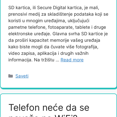
SD kartica, ili Secure Digital kartica, je mali,
prenosivi medij za skladištenje podataka koji se
koristi u mnogim uređajima, uključujući
pametne telefone, fotoaparate, tablete i druge
elektronske uređaje. Glavna svrha SD kartice je
da proširi kapacitet memorije vašeg uređaja
kako biste mogli da čuvate više fotografija,
video zapisa, aplikacija i drugih važnih
informacija. Na tržištu …
Read more
Categories
Saveti
Telefon neće da se