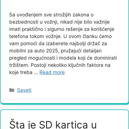
Sa uvođenjem sve strožijih zakona o
bezbednosti u vožnji, nikad nije bilo važnije
imati praktično i sigurno rešenje za korišćenje
telefona tokom vožnje. U ovom članku ćemo
vam pomoći da izaberete najbolji držač za
mobilni za auto 2025, pružajući detaljan
pregled mogućnosti i modela koji će dominirati
tržištem. Postoji nekoliko ključnih faktora na
koje treba …
Read more
Categories
Saveti
Šta je SD kartica u