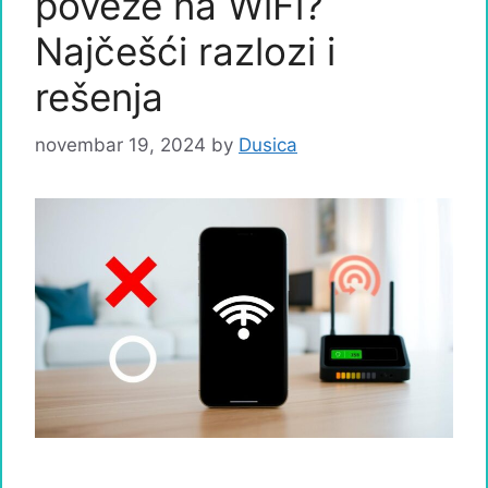
poveže na WiFi?
Najčešći razlozi i
rešenja
novembar 19, 2024
by
Dusica