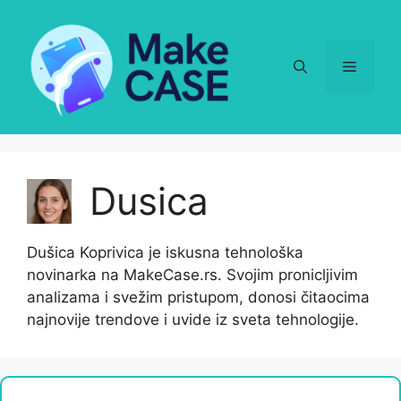
Skip
to
content
Menu
Dusica
Dušica Koprivica je iskusna tehnološka
novinarka na MakeCase.rs. Svojim pronicljivim
analizama i svežim pristupom, donosi čitaocima
najnovije trendove i uvide iz sveta tehnologije.