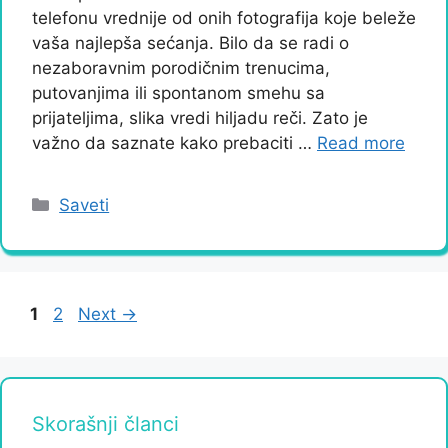
telefonu vrednije od onih fotografija koje beleže
vaša najlepša sećanja. Bilo da se radi o
nezaboravnim porodičnim trenucima,
putovanjima ili spontanom smehu sa
prijateljima, slika vredi hiljadu reči. Zato je
važno da saznate kako prebaciti …
Read more
Categories
Saveti
Page
Page
1
2
Next
→
Skorašnji članci