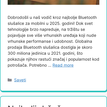
Dobrodošli u naš vodič kroz najbolje Bluetooth
slušalice za mobilni u 2025. godini! Dok svet
tehnologije brzo napreduje, na tržištu se
pojavljuje sve više vrhunskih uređaja koji nude
vrhunske performanse i udobnost. Globalna
prodaja Bluetooth slušalica dostigla je skoro
300 miliona jedinica u 2021. godini, što
pokazuje njihov rastući značaj i popularnost kod
potrošača. Potrebno …
Read more
Categories
Saveti