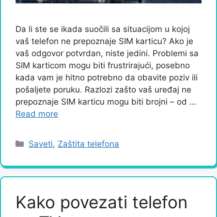
Da li ste se ikada suočili sa situacijom u kojoj
vaš telefon ne prepoznaje SIM karticu? Ako je
vaš odgovor potvrdan, niste jedini. Problemi sa
SIM karticom mogu biti frustrirajući, posebno
kada vam je hitno potrebno da obavite poziv ili
pošaljete poruku. Razlozi zašto vaš uređaj ne
prepoznaje SIM karticu mogu biti brojni – od …
Read more
Categories
Saveti
,
Zaštita telefona
Kako povezati telefon