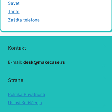
Saveti
Tarife
Zaštita telefona
Kontakt
E-mail:
desk@makecase.rs
Strane
Politika Privatnosti
Uslovi Korišćenja