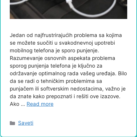
Jedan od najfrustrirajućih problema sa kojima
se možete suočiti u svakodnevnoj upotrebi
mobilnog telefona je sporo punjenje.
Razumevanje osnovnih aspekata problema
sporog punjenja telefona je ključno za
održavanje optimalnog rada vašeg uređaja. Bilo
da se radi o tehničkim problemima sa
punjačem ili softverskim nedostacima, važno je
da znate kako prepoznati i rešiti ove izazove.
Ako …
Read more
Categories
Saveti