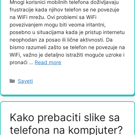
Mnogi korisnici mobilnih telefona doživljavaju
frustracije kada njihov telefon se ne povezuje
na WiFi mrežu. Ovi problemi sa WiFi
povezivanjem mogu biti veoma iritantni,
posebno u situacijama kada je pristup internetu
neophodan za posao ili lične aktivnosti. Da
bismo razumeli zašto se telefon ne povezuje na
WiFi, važno je detaljno istražiti moguće uzroke i
pronaći …
Read more
Categories
Saveti
Kako prebaciti slike sa
telefona na kompjuter?