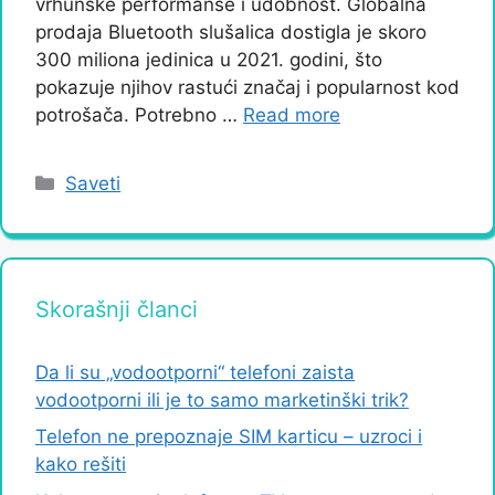
vrhunske performanse i udobnost. Globalna
prodaja Bluetooth slušalica dostigla je skoro
300 miliona jedinica u 2021. godini, što
pokazuje njihov rastući značaj i popularnost kod
potrošača. Potrebno …
Read more
Categories
Saveti
Skorašnji članci
Da li su „vodootporni“ telefoni zaista
vodootporni ili je to samo marketinški trik?
Telefon ne prepoznaje SIM karticu – uzroci i
kako rešiti