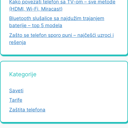
Kako povezati telefon sa TV-om – sve metode
(HDMI, Wi-Fi, Miracast)
Bluetooth slušalice sa najdužim trajanjem
baterije – top 5 modela
Zašto se telefon sporo puni – najčešći uzroci i
rešenja
Kategorije
Saveti
Tarife
Zaštita telefona