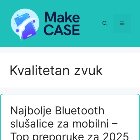
Skip
to
content
Menu
Kvalitetan zvuk
Najbolje Bluetooth
slušalice za mobilni –
Top preporuke za 2025